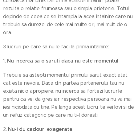
cunoasca mai bine. Din urma acestei intalniri, poate
rezulta o relatie frumoasa sau o simpla prietenie. Totul
depinde de ceea ce se intampla la acea intalnire care nu
trebuie sa dureze, de cele mai multe ori, mai mult de o
ora.
3 lucruri pe care sa nu le faci la prima intalnire:
Nu incerca sa o saruti daca nu este momentul
1.
Trebuie sa astepti momentul primului sarut exact atat
cat este nevoie. Daca din partea partenerului tau nu
exista nicio apropiere, nu incerca sa fortezi lucrurile
pentru ca vei da gres iar respectiva persoana nu va mai
iesi niciodata cu tine. Pe langa acest lucru, te vei lovi si de
un refuz categoric pe care nu ti-l doresti.
Nu-i du cadouri exagerate
2.