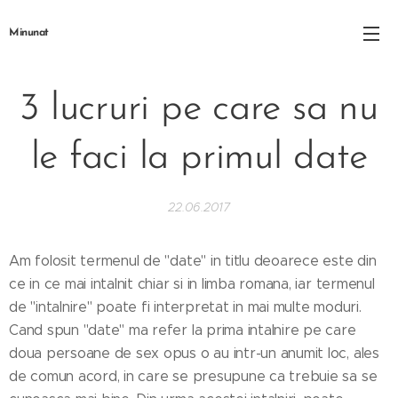
Minunat
3 lucruri pe care sa nu
le faci la primul date
22.06.2017
Am folosit termenul de "date" in titlu deoarece este din
ce in ce mai intalnit chiar si in limba romana, iar termenul
de "intalnire" poate fi interpretat in mai multe moduri.
Cand spun "date" ma refer la prima intalnire pe care
doua persoane de sex opus o au intr-un anumit loc, ales
de comun acord, in care se presupune ca trebuie sa se